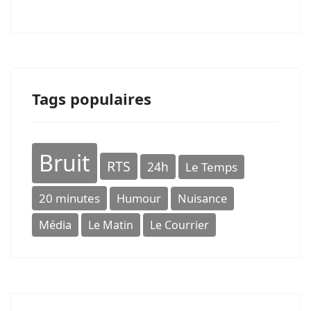
Tags populaires
Bruit
RTS
24h
Le Temps
20 minutes
Humour
Nuisance
Média
Le Matin
Le Courrier