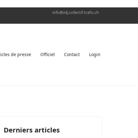
info@vdj.collectif-trafic.ch
ticles de presse
Officiel
Contact
Login
Derniers articles