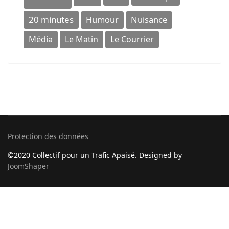
20 minutes
Humour
Nuisance
Média
Le Matin
Le Courrier
Protection des données
©2020 Collectif pour un Trafic Apaisé. Designed by
JoomShaper